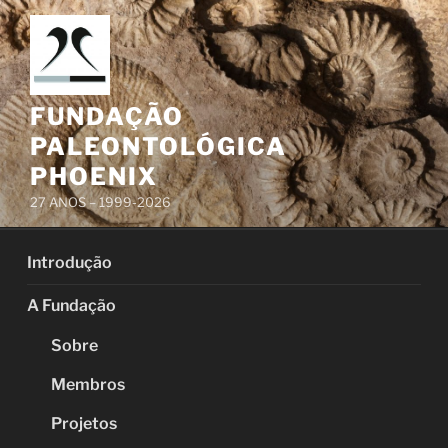
Pular
para
o
conteúdo
FUNDAÇÃO
PALEONTOLÓGICA
PHOENIX
27 ANOS – 1999-2026
Introdução
A Fundação
Sobre
Membros
Projetos