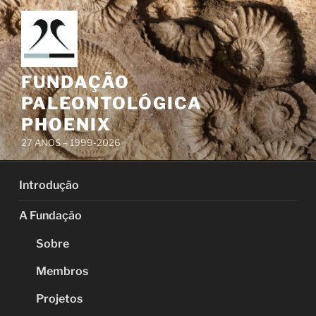
Pular
para
o
conteúdo
FUNDAÇÃO
PALEONTOLÓGICA
PHOENIX
27 ANOS – 1999-2026
Introdução
A Fundação
Sobre
Membros
Projetos